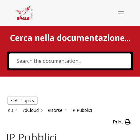
Cerca nella documentazione...
Cerca
< All Topics
KB
7dCloud
Risorse
IP Pubblici
Print
IP Pubblici