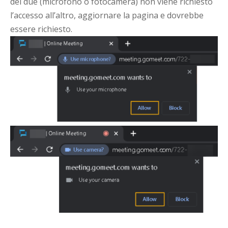
dei due (microfono o fotocamera) non viene richiesto
l’accesso all’altro, aggiornare la pagina e dovrebbe
essere richiesto.